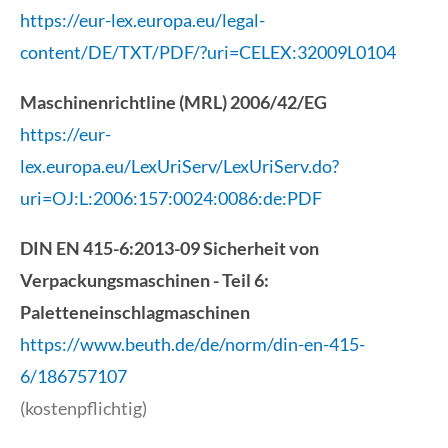
https://eur-lex.europa.eu/legal-
content/DE/TXT/PDF/?uri=CELEX:32009L0104
Maschinenrichtline (MRL) 2006/42/EG
https://eur-
lex.europa.eu/LexUriServ/LexUriServ.do?
uri=OJ:L:2006:157:0024:0086:de:PDF
DIN EN 415-6:2013-09 Sicherheit von
Verpackungsmaschinen - Teil 6:
Paletteneinschlagmaschinen
https://www.beuth.de/de/norm/din-en-415-
6/186757107
(kostenpflichtig)